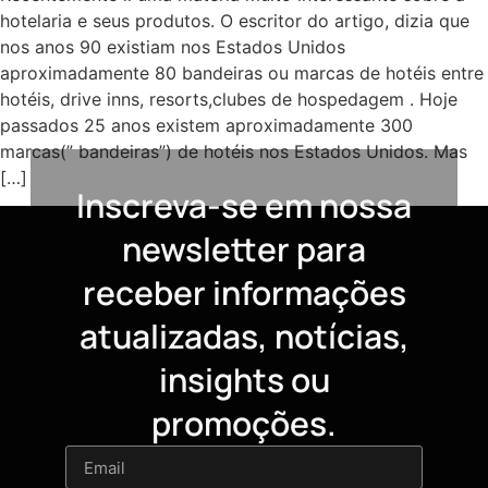
hotelaria e seus produtos. O escritor do artigo, dizia que
nos anos 90 existiam nos Estados Unidos
aproximadamente 80 bandeiras ou marcas de hotéis entre
hotéis, drive inns, resorts,clubes de hospedagem . Hoje
passados 25 anos existem aproximadamente 300
marcas(” bandeiras”) de hotéis nos Estados Unidos. Mas
[…]
Inscreva-se em nossa
newsletter para
receber informações
atualizadas, notícias,
insights ou
promoções.